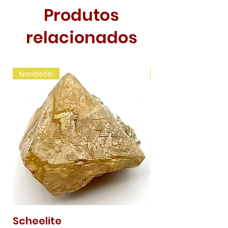
Produtos
relacionados
Novidade!
Novidade!
Scheelite
Malaquite Fibr