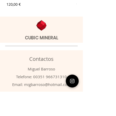
Preço
Preço
120,00 €
9,00 €
CUBIC MINERAL
Contactos
​Miguel Barroso
Telefone:
00351 966731310
Email:
migbarroso@hotmail.com
Loja
SISTEMÁTICA