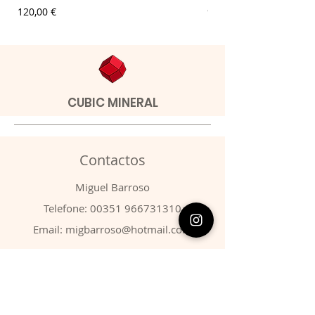
Preço
Preço
120,00 €
9,00 €
CUBIC MINERAL
Contactos
​Miguel Barroso
Telefone:
00351 966731310
Email:
migbarroso@hotmail.com
Loja
SISTEMÁTICA