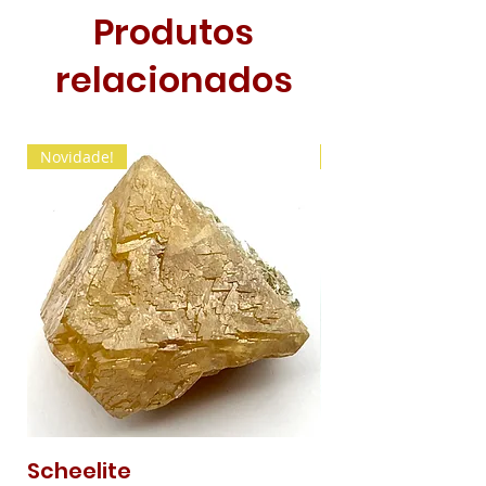
Produtos
relacionados
Novidade!
Novidade!
Scheelite
Malaquite Fibr