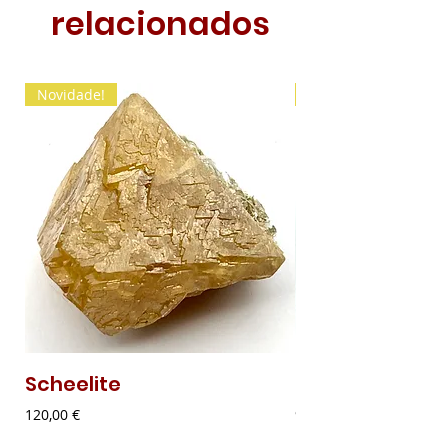
relacionados
Novidade!
Novidade!
Scheelite
Malaquite Fibr
Preço
Preço
120,00 €
9,00 €