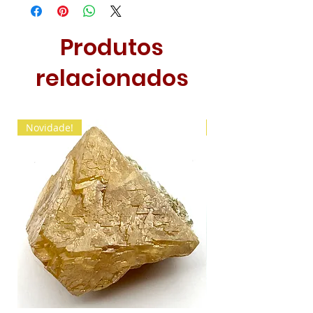
Produtos
relacionados
Novidade!
Novidade!