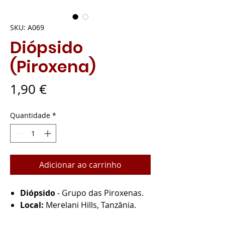
SKU: A069
Diópsido
(Piroxena)
Preço
1,90 €
Quantidade
*
Adicionar ao carrinho
Diópsido
- Grupo das Piroxenas.
Local:
Merelani Hills, Tanzânia.