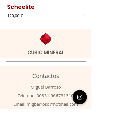
Scheelite
Malaquite Fibr
Preço
Preço
120,00 €
9,00 €
CUBIC MINERAL
Contactos
​Miguel Barroso
Telefone:
00351 966731310
Email:
migbarroso@hotmail.com
Loja