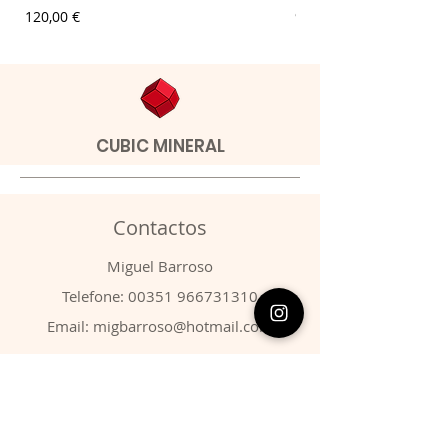
Preço
Preço
120,00 €
9,00 €
CUBIC MINERAL
Contactos
​Miguel Barroso
Telefone:
00351 966731310
Email:
migbarroso@hotmail.com
Loja
SISTEMÁTICA