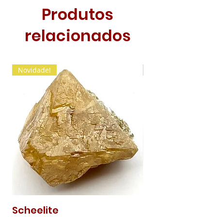
Produtos
relacionados
Novidade!
Novidade!
Scheelite
Malaquite Fibr