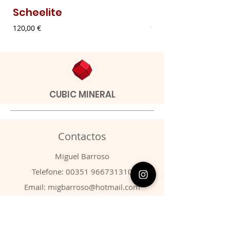
Scheelite
Malaquite Fibr
Preço
Preço
120,00 €
9,00 €
CUBIC MINERAL
Contactos
​Miguel Barroso
Telefone:
00351 966731310
Email:
migbarroso@hotmail.com
Loja