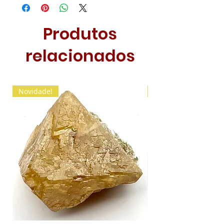
Produtos
relacionados
Novidade!
Novidade!