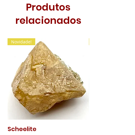
Produtos
relacionados
Novidade!
Novidade!
Scheelite
Malaquite Fibr