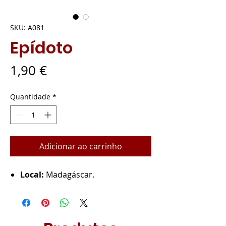
SKU: A081
Epídoto
Preço
1,90 €
Quantidade
*
Adicionar ao carrinho
Local:
Madagáscar.