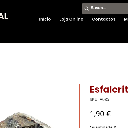
AL
Início
Loja Online
Contactos
M
Esfaleri
SKU: A085
Preç
1,90 €
Quantidade
*