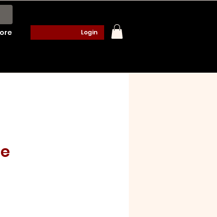
ore
Login
te
o