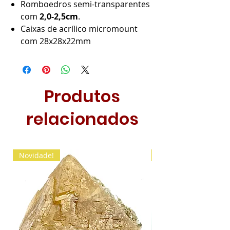
Romboedros semi-transparentes
com
2,0-2,5cm
.
Caixas de acrílico micromount
com 28x28x22mm
Produtos
relacionados
Novidade!
Novidade!