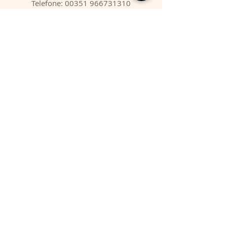
Telefone:
00351 966731310
Email:
migbarroso@hotmail.com
Loja
SISTEMÁTICA
MINERAIS
FÓSSEIS
ANIMAIS
Condições
Entregas & Devoluções
Termos de Serviço
Formas de Pagamento
FAQ