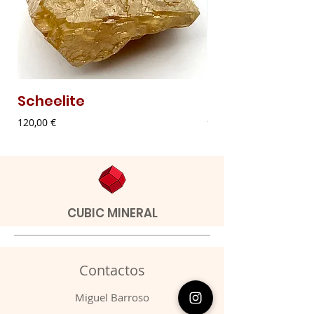
Scheelite
Malaquite Fibr
Preço
Preço
120,00 €
9,00 €
CUBIC MINERAL
Contactos
​Miguel Barroso