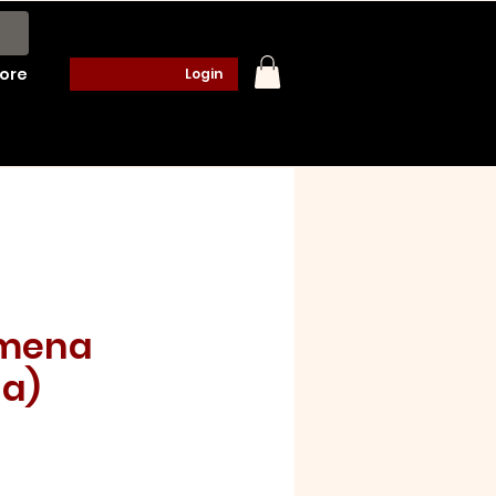
ore
Login
mena
na)
o