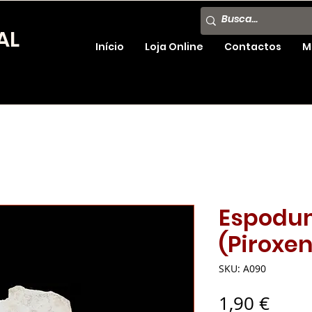
AL
Início
Loja Online
Contactos
M
Espodu
(Piroxe
SKU: A090
Preç
1,90 €