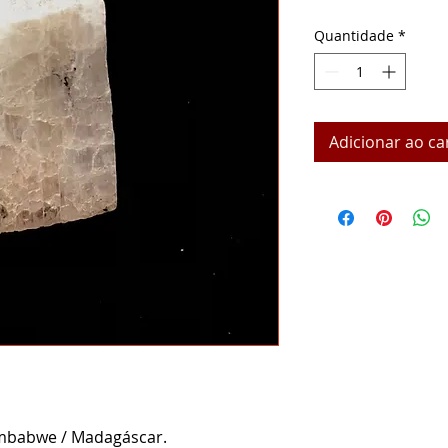
Quantidade
*
Adicionar ao ca
imbabwe / Madagáscar.