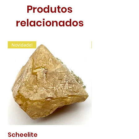
Produtos
relacionados
Novidade!
Novidade!
Scheelite
Malaquite Fibr