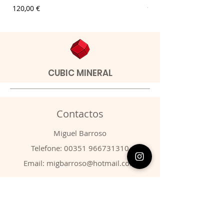
Preço
Preço
120,00 €
9,00 €
CUBIC MINERAL
Contactos
​Miguel Barroso
Telefone:
00351 966731310
Email:
migbarroso@hotmail.com
Loja
SISTEMÁTICA