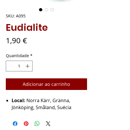
SKU: A095
Eudialite
Preço
1,90 €
Quantidade
*
Adicionar ao carrinho
Local:
Norra Kärr, Gränna,
Jönköping, Småland, Suécia