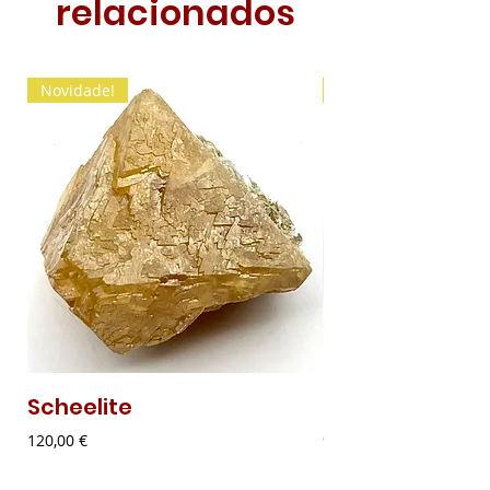
relacionados
Novidade!
Novidade!
Scheelite
Malaquite Fibr
Preço
Preço
120,00 €
9,00 €