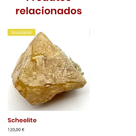
relacionados
Novidade!
Novidade!
Scheelite
Malaquite Fibr
Preço
Preço
120,00 €
9,00 €