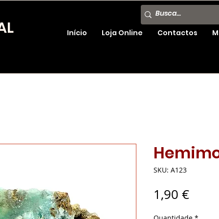
AL
Início
Loja Online
Contactos
M
Hemimor
SKU: A123
Preç
1,90 €
Quantidade
*