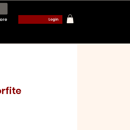
ore
Login
fite
o