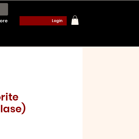
ore
Login
rite
lase)
o