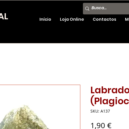
AL
Início
Loja Online
Contactos
M
Labrado
(Plagioc
SKU: A137
Preç
1,90 €