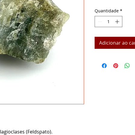
Quantidade
*
Adicionar ao ca
agioclases (Feldspato).