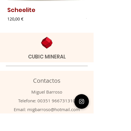
Scheelite
Malaquite Fibr
Preço
Preço
120,00 €
9,00 €
CUBIC MINERAL
Contactos
​Miguel Barroso
Telefone:
00351 966731310
Email:
migbarroso@hotmail.com
Loja