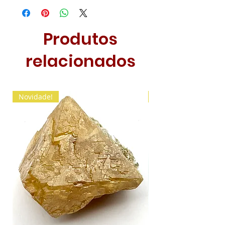
Produtos
relacionados
Novidade!
Novidade!