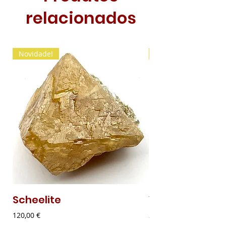
relacionados
Novidade!
Novidade!
Scheelite
Vanadinite
Preço
Preço
120,00 €
20,00 €