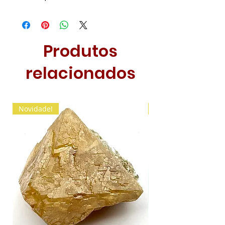
Produtos
relacionados
Novidade!
Novidade!