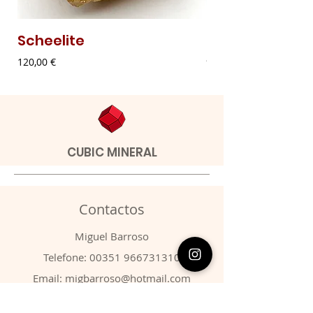
Scheelite
Malaquite Fibr
Preço
Preço
120,00 €
9,00 €
CUBIC MINERAL
Contactos
​Miguel Barroso
Telefone:
00351 966731310
Email:
migbarroso@hotmail.com