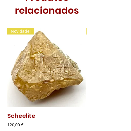
relacionados
Novidade!
Novidade!
Scheelite
Vanadinite
Preço
Preço
120,00 €
20,00 €