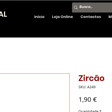
AL
Início
Loja Online
Contactos
M
Zircão
SKU: A249
Preç
1,90 €
Quantidade
*