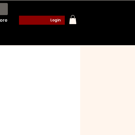
ore
Login
o