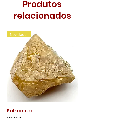
Produtos
relacionados
Novidade!
Novidade!
Scheelite
Malaquite Fibr