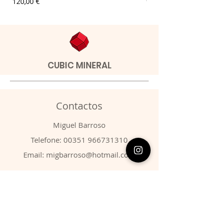
Preço
Preço
120,00 €
9,00 €
CUBIC MINERAL
Contactos
​Miguel Barroso
Telefone:
00351 966731310
Email:
migbarroso@hotmail.com
Loja
SISTEMÁTICA