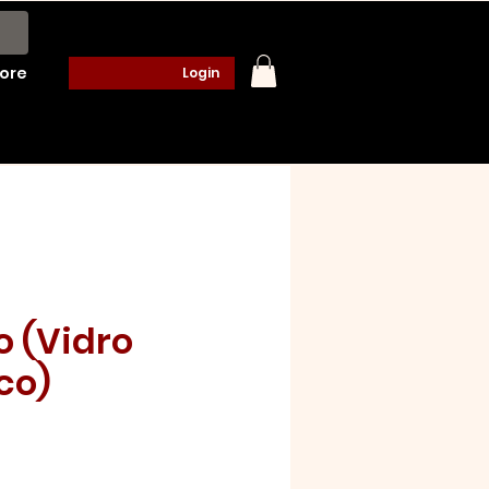
ore
Login
o (Vidro
co)
o