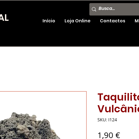
AL
Início
Loja Online
Contactos
M
Taquilit
Vulcâni
SKU: I124
Preç
1,90 €