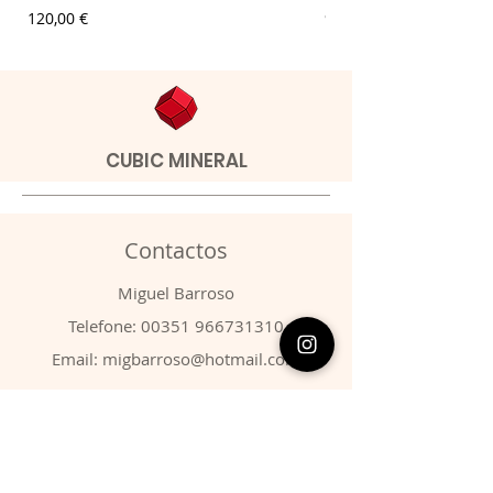
Preço
Preço
120,00 €
9,00 €
CUBIC MINERAL
Contactos
​Miguel Barroso
Telefone:
00351 966731310
Email:
migbarroso@hotmail.com
Loja
SISTEMÁTICA