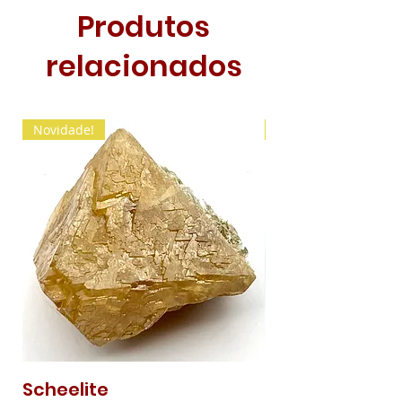
Produtos
relacionados
Novidade!
Novidade!
Scheelite
Malaquite Fibr